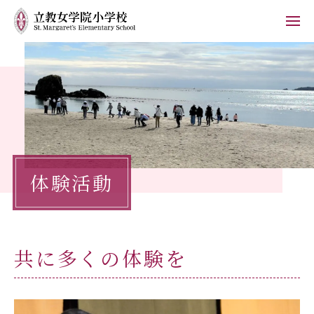
ホーム
学校紹介
小学校の教育
体験活動
学校生活
入学案内
共に多くの体験を
保護者の方へ
お知らせ
フォトブログ