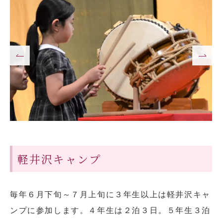
小学校だより
お父さんの会活動報告
保護者の方へ
お問い合わせ
採用情報
アクセス
関連リンク
サイトマップ
軽井沢キャンプ
個人情報の取り扱いについて
サイトポリシー
毎年６月下旬～７月上旬に３年生以上は軽井沢キャ
ンプに参加します。４年生は２泊３日。５年生３泊