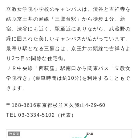
小学校だより
お父さんの会活動報告
立教女学院小学校のキャンパスは、渋谷と吉祥寺を
結ぶ京王井の頭線「三鷹台駅」から徒歩１分。新
保護者の方へ
お問い合わせ
宿、渋谷にも近く、駅至近にありながら、武蔵野の
緑に囲まれた美しいキャンパスが広がっています。
採用情報
アクセス
最寄り駅となる三鷹台は、京王井の頭線で吉祥寺よ
関連リンク
サイトマップ
り2つ目の閑静な住宅街。
ＪＲ中央線「西荻窪」駅南口から関東バス「立教女
学院行き」(乗車時間は約10分)を利用することもで
きます。
個人情報の取り扱いについて
〒168-8616東京都杉並区久我山4-29-60
サイトポリシー
TEL 03-3334-5102（代表）