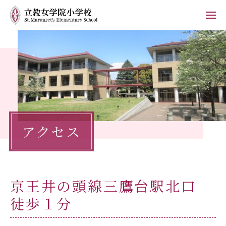
ホーム
学校紹介
小学校の教育
アクセス
学校生活
入学案内
京王井の頭線三鷹台駅北口
保護者の方へ
徒歩１分
お知らせ
フォトブログ