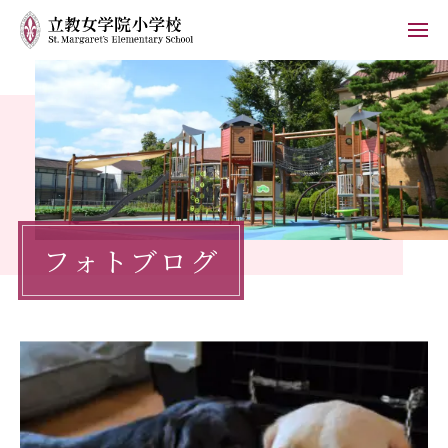
ホーム
学校紹介
小学校の教育
フォトブログ
学校生活
入学案内
保護者の方へ
お知らせ
フォトブログ