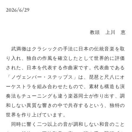
小学校だより
お父さんの会活動報告
2026/6/29
保護者の方へ
お問い合わせ
教頭 上川 恵
採用情報
アクセス
武満徹はクラシックの手法に日本の伝統音楽を取
関連リンク
サイトマップ
り入れ、独自の作風を確立したとして世界的に評価
された、日本を代表する作曲家です。代表曲である
「ノヴェンバー・ステップス」は、琵琶と尺八にオ
ーケストラを組み合わせたもので、素材も構造も演
奏法もチューニングも違う楽器同士が作り出す、調
個人情報の取り扱いについて
和しない異質な響きの中で共存するという、独特の
サイトポリシー
世界を作り上げています。
同時に響く二つ以上の音が調和しない和音のこと