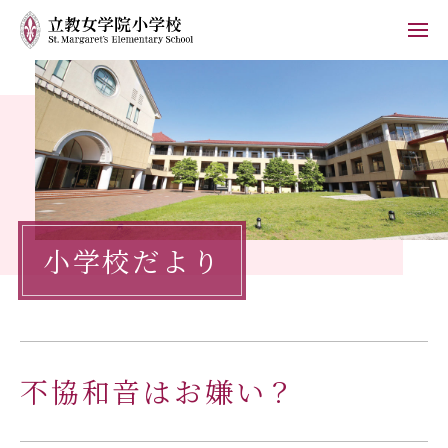
ホーム
学校紹介
小学校の教育
小学校だより
学校生活
入学案内
保護者の方へ
不協和音はお嫌い？
お知らせ
フォトブログ