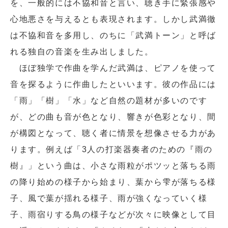
を、一般的には不協和音と言い、聴き手に緊張感や
心地悪さを与えるとも表現されます。しかし武満徹
は不協和音を多用し、のちに「武満トーン」と呼ば
れる独自の音楽を生み出しました。
ほぼ独学で作曲を学んだ武満は、ピアノを使って
音を探るように作曲したといいます。彼の作品には
「雨」「樹」「水」など自然の題材が多いのです
閉じる
が、どの曲も音が色となり、響きが色彩となり、間
が構図となって、聴く者に情景を想像させる力があ
ります。例えば「3人の打楽器奏者のための『雨の
樹』」という曲は、小さな雨粒がポツッと落ちる雨
の降り始めの様子から始まり、葉から雫が落ちる様
子、風で葉が揺れる様子、雨が強くなっていく様
子、雨宿りする鳥の様子などが次々に映像として目