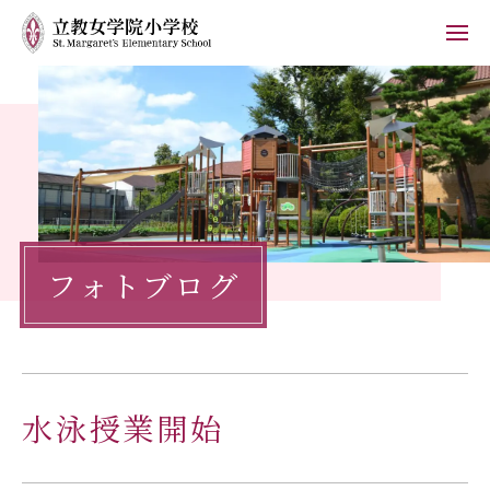
ホーム
学校紹介
小学校の教育
フォトブログ
学校生活
入学案内
保護者の方へ
水泳授業開始
お知らせ
フォトブログ