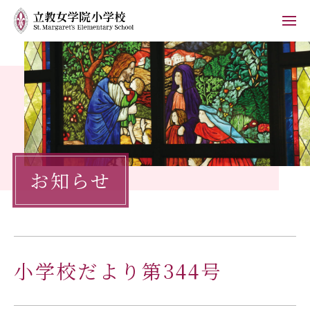
ホーム
学校紹介
小学校の教育
お知らせ
学校生活
入学案内
保護者の方へ
小学校だより第344号
お知らせ
フォトブログ