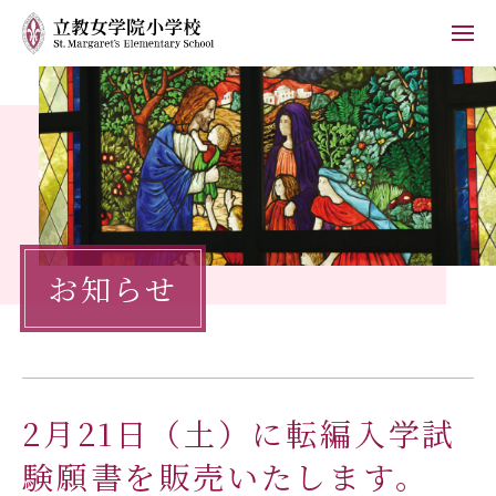
ホーム
学校紹介
小学校の教育
お知らせ
学校生活
入学案内
保護者の方へ
2月21日（土）に転編入学試
お知らせ
フォトブログ
験願書を販売いたします。