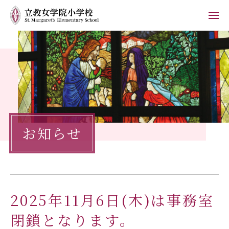
ホーム
学校紹介
小学校の教育
お知らせ
学校生活
入学案内
保護者の方へ
2025年11月6日(木)は事務室
お知らせ
フォトブログ
閉鎖となります。