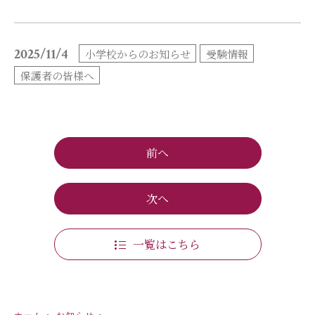
小学校だより
お父さんの会活動報告
2025/11/4
小学校からのお知らせ
受験情報
保護者の方へ
お問い合わせ
保護者の皆様へ
採用情報
アクセス
関連リンク
サイトマップ
前へ
次へ
個人情報の取り扱いについて
一覧はこちら
サイトポリシー