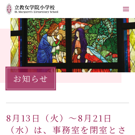
ホーム
学校紹介
小学校の教育
お知らせ
学校生活
入学案内
保護者の方へ
8月13日（火）～8月21日
お知らせ
フォトブログ
（水）は、事務室を閉室とさ