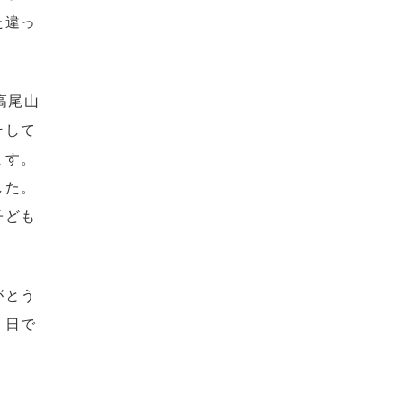
た違っ
高尾山
そして
ます。
した。
子ども
がとう
１日で