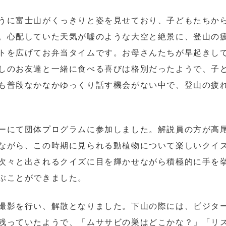
うに富士山がくっきりと姿を見せており、子どもたちか
。心配していた天気が嘘のような大空と絶景に、登山の
トを広げてお弁当タイムです。お母さんたちが早起きし
しのお友達と一緒に食べる喜びは格別だったようで、子
も普段なかなかゆっくり話す機会がない中で、登山の疲
ーにて団体プログラムに参加しました。解説員の方が高
ながら、この時期に見られる動植物について楽しいクイ
次々と出されるクイズに目を輝かせながら積極的に手を
ぶことができました。
撮影を行い、解散となりました。下山の際には、ビジタ
残っていたようで、「ムササビの巣はどこかな？」「リ