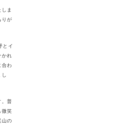
たしま
ありが
呼とイ
分かれ
に合わ
まし
す。普
も微笑
尾山の