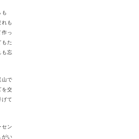
らも
疲れも
て作っ
どもた
れも忘
尾山で
ズを交
挙げて
ーセン
スがい