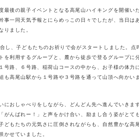
度最後の親子イベントとなる高尾山ハイキングを開催い
幹事一同天気予報とにらめっこの日々でしたが、当日は
なりました。
合し、子どもたちのお祈りで会がスタートしました。点
トを利用するグループと、麓から徒歩で登るグループに
１号路、６号路、稲荷山コースの中から、お子様の体力
組も高尾山駅から１号路や３号路を通って山頂へ向かい
いにおしゃべりをしながら、どんどん先へ進んでいきま
「がんばれー！」と声をかけ合い、励まし合う姿がとて
子どもたちの元気さに圧倒されながらも、自然豊かな高
咲かせていました。