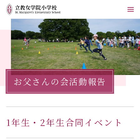
ホーム
学校紹介
小学校の教育
お父さんの会活動報告
学校生活
入学案内
保護者の方へ
1年生・2年生合同イベント
お知らせ
フォトブログ