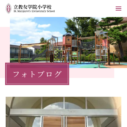
ホーム
学校紹介
小学校の教育
フォトブログ
学校生活
入学案内
保護者の方へ
お知らせ
フォトブログ