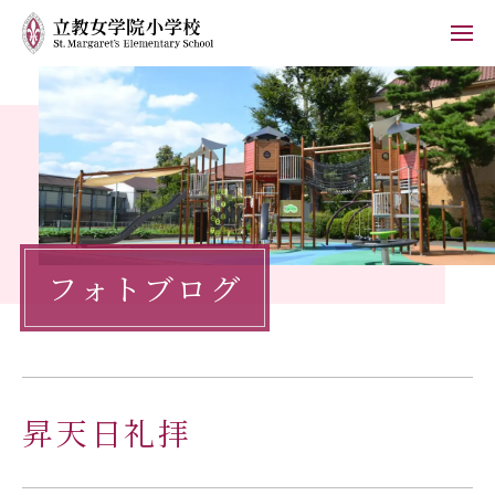
ホーム
学校紹介
小学校の教育
フォトブログ
学校生活
入学案内
保護者の方へ
昇天日礼拝
お知らせ
フォトブログ