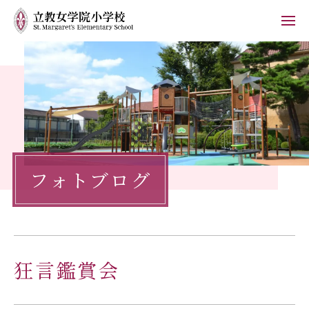
ホーム
学校紹介
小学校の教育
フォトブログ
学校生活
入学案内
保護者の方へ
狂言鑑賞会
お知らせ
フォトブログ