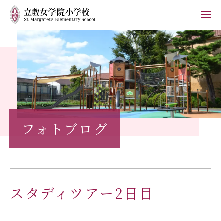
ホーム
学校紹介
小学校の教育
フォトブログ
学校生活
入学案内
保護者の方へ
スタディツアー2日目
お知らせ
フォトブログ