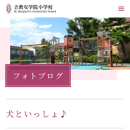
ホーム
学校紹介
小学校の教育
フォトブログ
学校生活
入学案内
保護者の方へ
犬といっしょ♪
お知らせ
フォトブログ